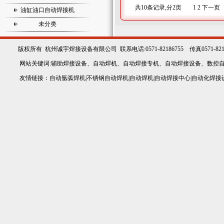
共10条记录,分2页
1
2
下一页
油缸油口自动焊接机
未分类
版权所有
杭州诚宇焊接设备有限公司
联系电话:0571-82186755 传真0571-82
网站关键词:
辅助焊接设备
、
自动焊机
、
自动焊接专机
、
自动焊接设备
、
数控
友情链接：
自动氩弧焊机
|
不锈钢自动焊机
|
自动焊机
|
自动焊接中心
|
自动化焊接