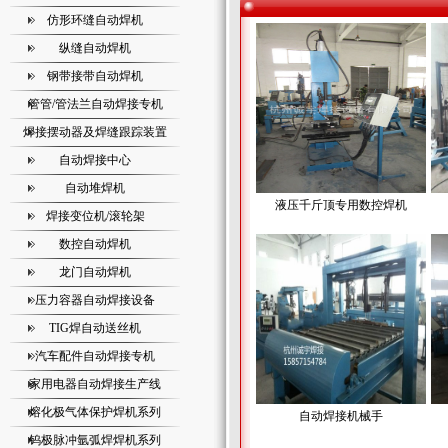
仿形环缝自动焊机
纵缝自动焊机
钢带接带自动焊机
管管/管法兰自动焊接专机
焊接摆动器及焊缝跟踪装置
自动焊接中心
自动堆焊机
液压千斤顶专用数控焊机
焊接变位机/滚轮架
数控自动焊机
龙门自动焊机
压力容器自动焊接设备
TIG焊自动送丝机
汽车配件自动焊接专机
家用电器自动焊接生产线
熔化极气体保护焊机系列
自动焊接机械手
钨极脉冲氩弧焊焊机系列