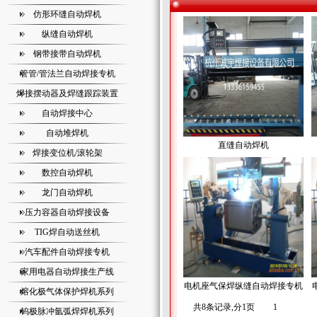
仿形环缝自动焊机
纵缝自动焊机
钢带接带自动焊机
管管/管法兰自动焊接专机
焊接摆动器及焊缝跟踪装置
自动焊接中心
自动堆焊机
直缝自动焊机
焊接变位机/滚轮架
数控自动焊机
龙门自动焊机
压力容器自动焊接设备
TIG焊自动送丝机
汽车配件自动焊接专机
家用电器自动焊接生产线
电机座气保焊纵缝自动焊接专机
熔化极气体保护焊机系列
共8条记录,分1页
1
钨极脉冲氩弧焊焊机系列